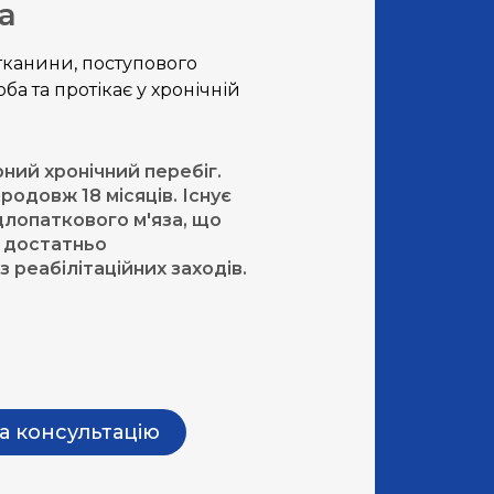
а
тканини, поступового
а та протікає у хронічній
ний хронічний перебіг.
одовж 18 місяців. Існує
длопаткового м'яза, що
м достатньо
 реабілітаційних заходів.
а консультацію