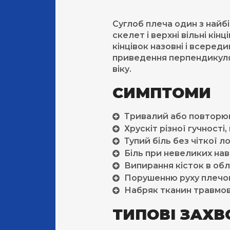
Суглоб плеча один з найбі
скелет і верхні вільні кі
кінцівок назовні і всеред
приведення перпендикуляр
віку.
СИМПТОМИ
Тривалий або повторюв
Хрускіт різної гучност
Тупий біль без чіткої л
Біль при невеликих нав
Випирання кісток в обл
Порушенню руху плечо
Набряк тканин травмов
ТИПОВІ ЗАХ