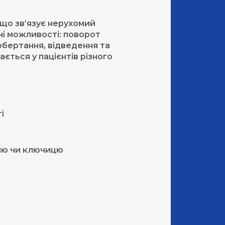
 що зв’язує нерухомий
ьні можливості: поворот
 обертання, відведення та
ється у пацієнтів різного
і
шию чи ключицю