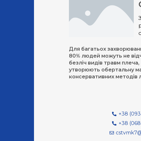
с
Для багатьох захворювань,
80% людей можуть не відчу
безліч видів травм плеча
утворюють обертальну ман
консервативних методів лі
+38 (093)
+38 (068)
cstvmk7@