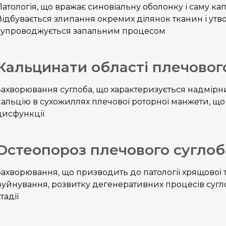
Патологія, що вражає синовіальну оболонку і саму кап
Відбувається злипання окремих ділянок тканин і утв
супроводжується запальним процесом
Кальцинати області плечовог
Захворювання суглоба, що характеризується надмірн
кальцію в сухожиллях плечової роторної манжети, що
дисфункції
Остеопороз плечового суглоб
Захворювання, що призводить до патології хрящової 
руйнування, розвитку дегенеративних процесів суглоб
тадії