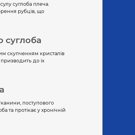
сулу суглоба плеча.
орення рубців, що
о суглоба
им скупченням кристалів
 призводить до їх
а
тканини, поступового
а та протікає у хронічній