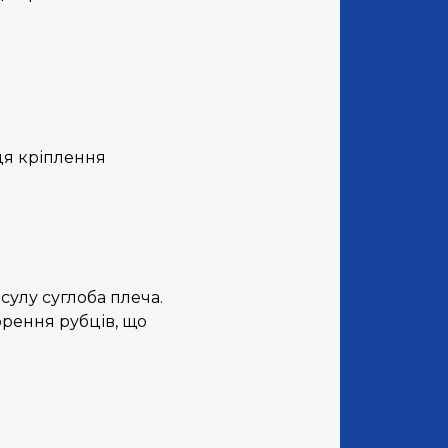
ця кріплення
сулу суглоба плеча.
орення рубців, що