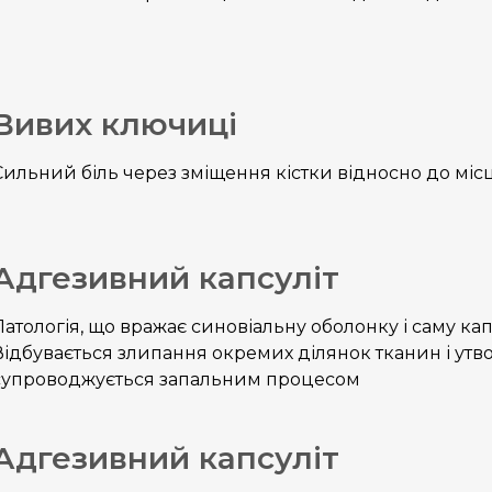
Вивих ключиці
Сильний біль через зміщення кістки відносно до міс
Адгезивний капсуліт
Патологія, що вражає синовіальну оболонку і саму кап
Відбувається злипання окремих ділянок тканин і утв
супроводжується запальним процесом
Адгезивний капсуліт