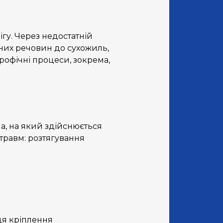
гу. Через недостатній
них речовин до сухожиль,
офічні процеси, зокрема,
а, на який здійснюється
травм: розтягування
ця кріплення