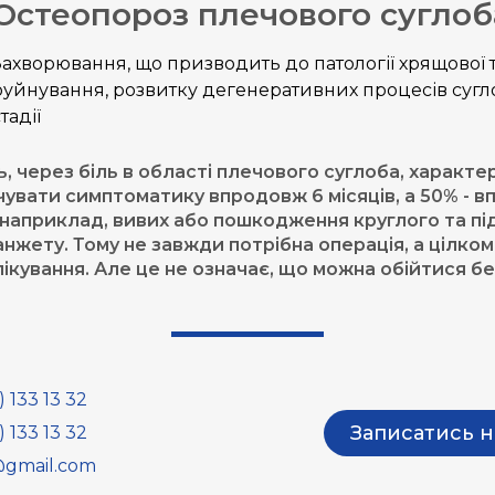
Остеопороз плечового суглоб
Захворювання, що призводить до патології хрящової 
руйнування, розвитку дегенеративних процесів суглоб
тадії
 через біль в області плечового суглоба, характер
вати симптоматику впродовж 6 місяців, а 50% - впр
, наприклад, вивих або пошкодження круглого та пі
жету. Тому не завжди потрібна операція, а цілко
кування. Але це не означає, що можна обійтися без
 133 13 32
Записатись н
 133 13 32
gmail.com