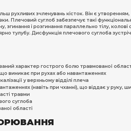
льш рухливих зчленувань кісток. Він є утворенням,
нцівки. Плечовий суглоб забезпечує такі функціонал
ину, згинання і розгинання параллельно тілу, колові
но тулубу. Дисфункція плечового суглоба зустріча
аний характер гострого болю травмованої област
і, що виникає при рухах або навантаженнях
окалізації у верхньому відділі плеча
антаженнях (навіть при чханні), що віддає у руку, 
асті травми
вого суглоба
аної області
ВОРЮВАННЯ