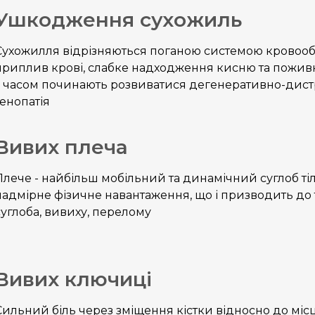
Ушкодження сухожиль
Сухожилля відрізняються поганою системою кровообі
приплив крові, слабке надходження кисню та пожив
з часом починають розвиватися дегенеративно-дистр
тенопатія
Вивих плеча
Плече - найбільш мобільний та динамічний суглоб тіл
надмірне фізичне навантаження, що і призводить до 
суглоба, вивиху, перелому
Вивих ключиці
Сильний біль через зміщення кістки відносно до міс